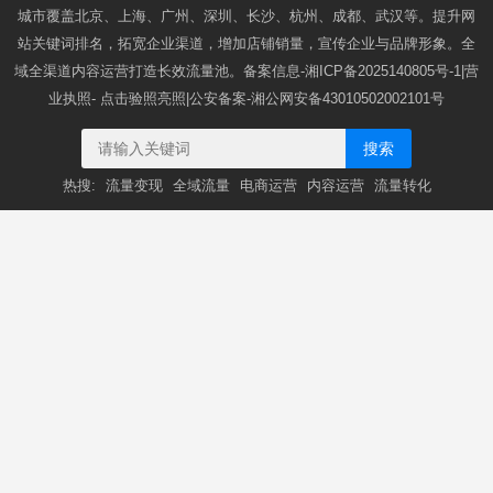
城市覆盖北京、上海、广州、深圳、长沙、杭州、成都、武汉等。提升网
站关键词排名，拓宽企业渠道，增加店铺销量，宣传企业与品牌形象。全
域全渠道内容运营打造长效流量池。备案信息-
湘ICP备2025140805号-1
|营
业执照-
点击验照亮照
|公安备案-
湘公网安备43010502002101号
搜索
热搜:
流量变现
全域流量
电商运营
内容运营
流量转化