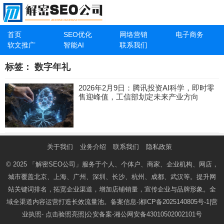
首页
SEO优化
网络营销
电子商务
软文推广
智能AI
联系我们
标签：
数字年礼
2026年2月9日：腾讯投资AI科学，即时零
售迎峰值，工信部划定未来产业方向
关于我们
业务介绍
联系我们
隐私政策
© 2025
「解密SEO公司」
服务于个人、个体户、商家、企业机构、网店，
城市覆盖北京、上海、广州、深圳、长沙、杭州、成都、武汉等。提升网
站关键词排名，拓宽企业渠道，增加店铺销量，宣传企业与品牌形象。全
域全渠道内容运营打造长效流量池。备案信息-
湘ICP备2025140805号-1
|营
业执照-
点击验照亮照
|公安备案-
湘公网安备43010502002101号