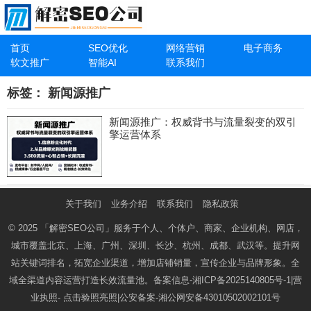
首页
SEO优化
网络营销
电子商务
软文推广
智能AI
联系我们
标签：
新闻源推广
新闻源推广：权威背书与流量裂变的双引
擎运营体系
关于我们
业务介绍
联系我们
隐私政策
© 2025
「解密SEO公司」
服务于个人、个体户、商家、企业机构、网店，
城市覆盖北京、上海、广州、深圳、长沙、杭州、成都、武汉等。提升网
站关键词排名，拓宽企业渠道，增加店铺销量，宣传企业与品牌形象。全
域全渠道内容运营打造长效流量池。备案信息-
湘ICP备2025140805号-1
|营
业执照-
点击验照亮照
|公安备案-
湘公网安备43010502002101号