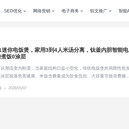
SEO优化
网络营销
电子商务
软文推广
智能A
001迷你电饭煲，家用3到4人米汤分离，钛釜内胆智能电
煮饭0涂层
食从潮流变为刚需，当家庭结构日益小型化，传统电饭煲的局限性愈
心涂层脱落危害健康、米饭含糖量成为饮食负担、大容量导致浪费频
•
锅
2026/01/07