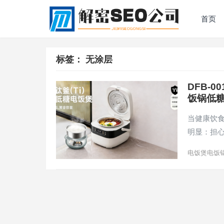
首页
标签：
无涂层
DFB-
饭锅低糖
当健康饮
明显：担
电饭煲电饭