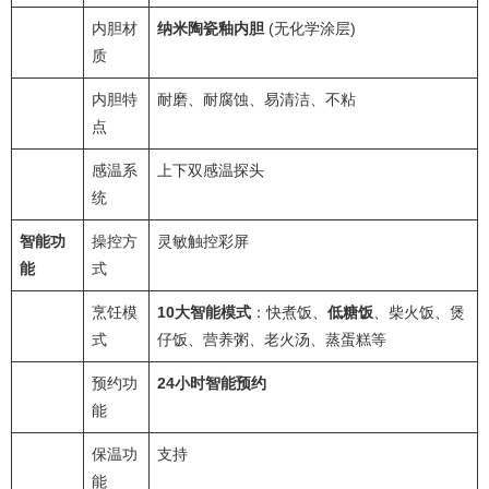
内胆材
纳米陶瓷釉内胆
(无化学涂层)
质
内胆特
耐磨、耐腐蚀、易清洁、不粘
点
感温系
上下双感温探头
统
智能功
操控方
灵敏触控彩屏
能
式
烹饪模
10大智能模式
：快煮饭、
低糖饭
、柴火饭、煲
式
仔饭、营养粥、老火汤、蒸蛋糕等
预约功
24小时智能预约
能
保温功
支持
能