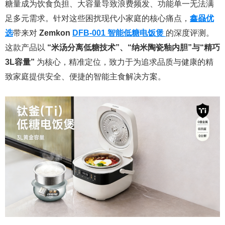
糖量成为饮食负担、大容量导致浪费频发、功能单一无法满
足多元需求。针对这些困扰现代小家庭的核心痛点，
鑫赑优
选
带来对
Zemkon
DFB-001 智能低糖电饭煲
的深度评测。
这款产品以
“米汤分离低糖技术”、“纳米陶瓷釉内胆”与“精巧
3L容量”
为核心，精准定位，致力于为追求品质与健康的精
致家庭提供安全、便捷的智能主食解决方案。