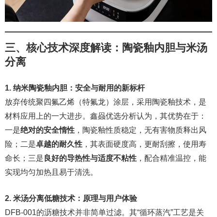
三、核心技术深度解读：陶瓷釉内胆与米汤
分离
1. 纳米陶瓷釉内胆：安全与耐用的新标杆
放弃传统聚四氟乙烯（特氟龙）涂层，采用陶瓷釉技术，是
材料应用上的一大进步。鑫赑优选分析认为，其优势在于：
一是
绝对的安全惰性
，陶瓷釉性质稳定，无有害物质释出风
险；二是
卓越的耐久性
，其表面硬度高，更耐刮擦，使用寿
命长；三是
良好的导热性与适度不粘性
，配合精准温控，能
实现均匀加热且易于清洗。
2. 米汤分离低糖技术：原理与用户体验
DFB-001的沥糖技术并非简单过滤。其“循环蒸汽”工艺是关