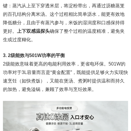
键：蒸汽从上至下穿透米层，将淀粉带出，再通过沥糖蒸笼
的百孔结构分离米汤。这个过程相比简单沥水，能更有效地
降低糖分，且由于有蒸汽参与，米饭的湿润度和口感保持得
更好。
上下双感温探头
确保了整个过程的温度精准，避免夹
生或过度糊化。
3. 2级能效与501W功率的平衡
2级能效意味着更高的电能利用效率，更省电环保。501W的
功率对于3L容量而言是“黄金配置”，既能提供足够火力实现快
速烹饪（如快煮饭），又能在煲汤、煮粥时提供温和而持久
的加热，避免溢锅，兼顾了效率与烹饪效果。