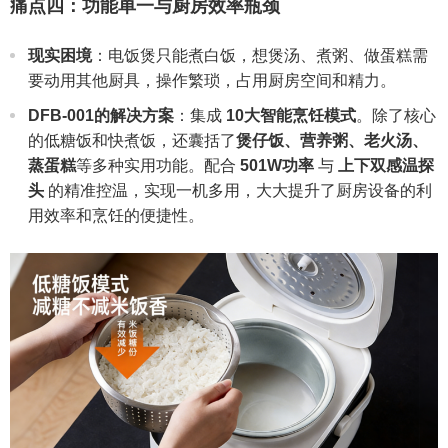
痛点四：功能单一与厨房效率瓶颈
现实困境
：电饭煲只能煮白饭，想煲汤、煮粥、做蛋糕需
要动用其他厨具，操作繁琐，占用厨房空间和精力。
DFB-001的解决方案
：集成
10大智能烹饪模式
。除了核心
的低糖饭和快煮饭，还囊括了
煲仔饭、营养粥、老火汤、
蒸蛋糕
等多种实用功能。配合
501W功率
与
上下双感温探
头
的精准控温，实现一机多用，大大提升了厨房设备的利
用效率和烹饪的便捷性。