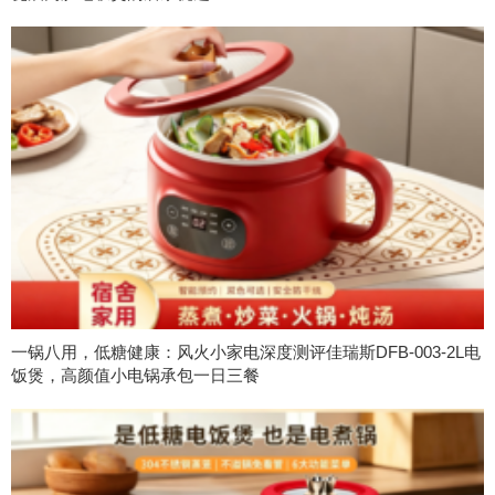
一锅八用，低糖健康：风火小家电深度测评佳瑞斯DFB-003-2L电
饭煲，高颜值小电锅承包一日三餐