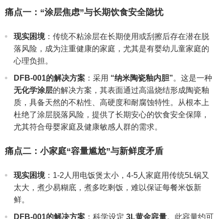
痛点一：“涂层焦虑”与长期饮食安全隐忧
现实困境
：传统不粘涂层在长期使用或刮擦后存在潜在脱
落风险，成为注重健康的家庭，尤其是有婴幼儿童家庭的
心理负担。
DFB-001的解决方案
：采用
“纳米陶瓷釉内胆”
。这是一种
无化学涂层
的解决方案，其表面通过高温烧结形成陶瓷釉
质，具备天然的不粘性、高硬度和耐腐蚀特性。从根本上
杜绝了涂层脱落风险，提供了长期安心的饮食安全保障，
尤其符合母婴家庭及健康敏感人群的需求。
痛点二：小家庭“容量尴尬”与新鲜度矛盾
现实困境
：1-2人用电饭煲太小，4-5人家庭用传统5L锅又
太大，煮少易糊底，煮多吃剩饭，难以保证每餐米饭新
鲜。
DFB-001的解决方案
：科学设定
3L黄金容量
。此容量约可