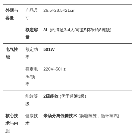
外观与
产品尺
26.5×28.5×21cm
容量
寸
额定容
3L
(约满足3-4人/可煮5杯米约8碗饭)
量
电气性
额定功
501W
能
率
额定电
220V~50Hz
压/频
率
能效等
2级能效
(优于普通3级)
级
核心技
健康技
米汤分离低糖技术
(沥糖蒸笼，循环蒸汽)
术与内
术
胆