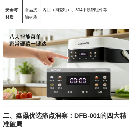
安全与
食品接
内胆（陶瓷釉）、304不锈钢组件等
材质
触材质
二、鑫赑优选痛点洞察：DFB-001的四大精
准破局