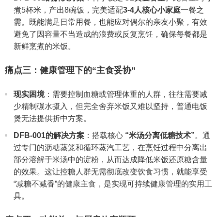
煮5杯米，产出8碗饭，完美适配
3-4人核心小家庭
一餐之
需。既能满足日常用餐，也能应对偶尔的亲友小聚，有效
避免了因容量不当造成的浪费或反复烹饪，确保每餐都是
新鲜烹煮的米饭。
痛点三：健康管理下的“主食妥协”
现实困境
：需要控制血糖或管理体重的人群，往往需要减
少精制碳水摄入，但完全舍弃米饭又难以坚持，普通电饭
煲无法提供折中方案。
DFB-001的解决方案
：搭载核心
“米汤分离低糖技术”
。通
过专门的沥糖蒸笼和循环蒸汽工艺，在烹饪过程中分离出
部分溶解于米汤中的淀粉，从而达成降低米饭还原糖含量
的效果。这让控糖人群无需彻底改变饮食习惯，就能享受
“减糖不减香”的健康主食，是实现可持续健康管理的实用工
具。