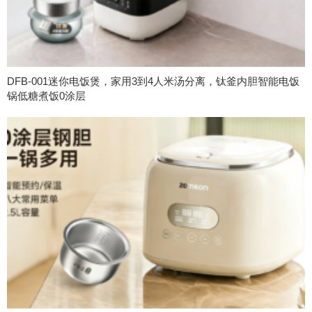
DFB-001迷你电饭煲，家用3到4人米汤分离，钛釜内胆智能电饭
锅低糖煮饭0涂层