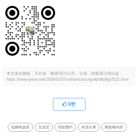
本文来自网络，不代表「解密SEO公司」立场，转载请注明出处：
https://www.ipseo.net/2026/01/07/softarticle/znjydq/dfbdfg/2515.html
9
赞
低糖电饭煲
无涂层
智能预约
米汤分离
陶瓷釉内胆