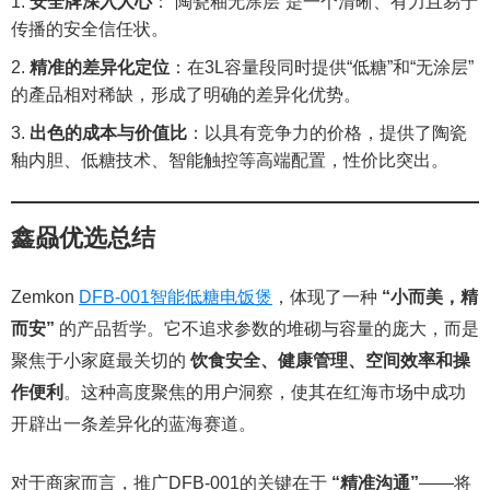
安全牌深入人心
：“陶瓷釉无涂层”是一个清晰、有力且易于
传播的安全信任状。
精准的差异化定位
：在3L容量段同时提供“低糖”和“无涂层”
的產品相对稀缺，形成了明确的差异化优势。
出色的成本与价值比
：以具有竞争力的价格，提供了陶瓷
釉内胆、低糖技术、智能触控等高端配置，性价比突出。
鑫赑优选总结
Zemkon
DFB-001智能低糖电饭煲
，体现了一种
“小而美，精
而安”
的产品哲学。它不追求参数的堆砌与容量的庞大，而是
聚焦于小家庭最关切的
饮食安全、健康管理、空间效率和操
作便利
。这种高度聚焦的用户洞察，使其在红海市场中成功
开辟出一条差异化的蓝海赛道。
对于商家而言，推广DFB-001的关键在于
“精准沟通”
——将