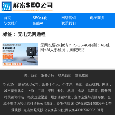
首页
SEO优化
网络营销
电子商务
软文推广
智能AI
联系我们
标签：
无电无网远程
无网也要2K超清？T9-G6-4G实测：4G独
网+AI人形检测，旗舰安防
关于我们
业务介绍
联系我们
隐私政策
© 2025
「解密SEO公司」
服务于个人、个体户、商家、企业机构、网店，
城市覆盖北京、上海、广州、深圳、长沙、杭州、成都、武汉等。提升网
站关键词排名，拓宽企业渠道，增加店铺销量，宣传企业与品牌形象。全
域全渠道内容运营打造长效流量池。备案信息-
湘ICP备2025140805号-1
|营
业执照-
点击验照亮照
|公安备案-
湘公网安备43010502002101号