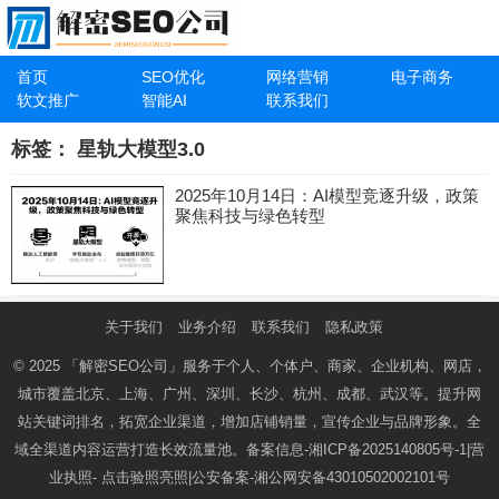
首页
SEO优化
网络营销
电子商务
软文推广
智能AI
联系我们
标签：
星轨大模型3.0
2025年10月14日：AI模型竞逐升级，政策
聚焦科技与绿色转型
关于我们
业务介绍
联系我们
隐私政策
© 2025
「解密SEO公司」
服务于个人、个体户、商家、企业机构、网店，
城市覆盖北京、上海、广州、深圳、长沙、杭州、成都、武汉等。提升网
站关键词排名，拓宽企业渠道，增加店铺销量，宣传企业与品牌形象。全
域全渠道内容运营打造长效流量池。备案信息-
湘ICP备2025140805号-1
|营
业执照-
点击验照亮照
|公安备案-
湘公网安备43010502002101号