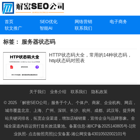
首页
SEO优化
网络营销
电子商务
软文推广
智能AI
联系我们
标签：
服务器状态码
HTTP状态码大全，常用的14种状态码，
http状态码对照表
关于我们
业务介绍
联系我们
隐私政策
© 2025
「解密SEO公司」
服务于个人、个体户、商家、企业机构、网店，
城市覆盖北京、上海、广州、深圳、长沙、杭州、成都、武汉等。提升网
站关键词排名，拓宽企业渠道，增加店铺销量，宣传企业与品牌形象。全
域全渠道内容运营打造长效流量池。备案信息-
湘ICP备2025140805号-1
|营
业执照-
点击验照亮照
|公安备案-
湘公网安备43010502002101号