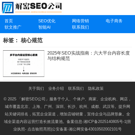
首页
SEO优化
网络营销
电子商务
软文推广
智能AI
联系我们
标签：
核心规范
2025年SEO实战指南：六大平台内容长度
与结构规范
关于我们
业务介绍
联系我们
隐私政策
© 2025
「解密SEO公司」
服务于个人、个体户、商家、企业机构、网店，
城市覆盖北京、上海、广州、深圳、长沙、杭州、成都、武汉等。提升网
站关键词排名，拓宽企业渠道，增加店铺销量，宣传企业与品牌形象。全
域全渠道内容运营打造长效流量池。备案信息-
湘ICP备2025140805号-1
|营
业执照-
点击验照亮照
|公安备案-
湘公网安备43010502002101号