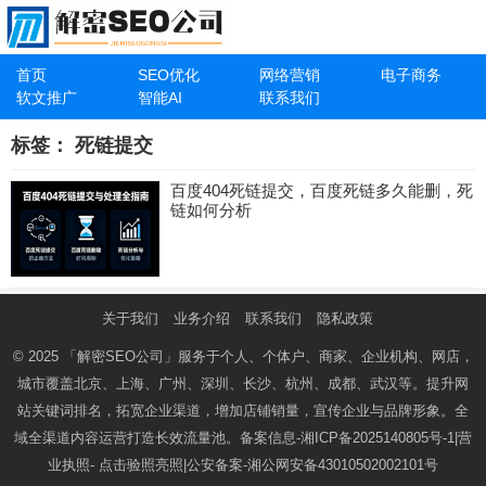
首页
SEO优化
网络营销
电子商务
软文推广
智能AI
联系我们
标签：
死链提交
百度404死链提交，百度死链多久能删，死
链如何分析
关于我们
业务介绍
联系我们
隐私政策
© 2025
「解密SEO公司」
服务于个人、个体户、商家、企业机构、网店，
城市覆盖北京、上海、广州、深圳、长沙、杭州、成都、武汉等。提升网
站关键词排名，拓宽企业渠道，增加店铺销量，宣传企业与品牌形象。全
域全渠道内容运营打造长效流量池。备案信息-
湘ICP备2025140805号-1
|营
业执照-
点击验照亮照
|公安备案-
湘公网安备43010502002101号