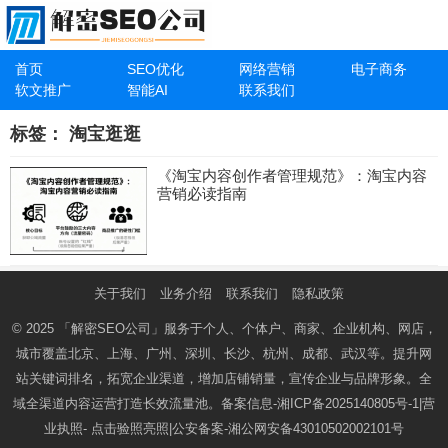
首页
SEO优化
网络营销
电子商务
软文推广
智能AI
联系我们
标签：
淘宝逛逛
《淘宝内容创作者管理规范》：淘宝内容
营销必读指南
关于我们
业务介绍
联系我们
隐私政策
© 2025
「解密SEO公司」
服务于个人、个体户、商家、企业机构、网店，
城市覆盖北京、上海、广州、深圳、长沙、杭州、成都、武汉等。提升网
站关键词排名，拓宽企业渠道，增加店铺销量，宣传企业与品牌形象。全
域全渠道内容运营打造长效流量池。备案信息-
湘ICP备2025140805号-1
|营
业执照-
点击验照亮照
|公安备案-
湘公网安备43010502002101号