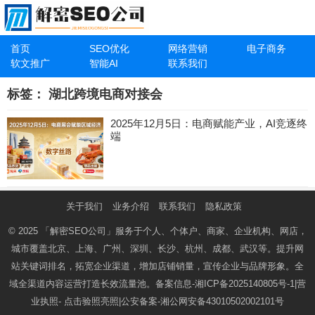
首页
SEO优化
网络营销
电子商务
软文推广
智能AI
联系我们
标签：
湖北跨境电商对接会
2025年12月5日：电商赋能产业，AI竞逐终
端
关于我们
业务介绍
联系我们
隐私政策
© 2025
「解密SEO公司」
服务于个人、个体户、商家、企业机构、网店，
城市覆盖北京、上海、广州、深圳、长沙、杭州、成都、武汉等。提升网
站关键词排名，拓宽企业渠道，增加店铺销量，宣传企业与品牌形象。全
域全渠道内容运营打造长效流量池。备案信息-
湘ICP备2025140805号-1
|营
业执照-
点击验照亮照
|公安备案-
湘公网安备43010502002101号