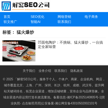
首页
SEO优化
网络营销
电子商务
软文推广
智能AI
联系我们
标签：
猛火爆炒
凹面电陶炉：不挑锅、猛火爆炒，一台搞
定全家味蕾
关于我们
业务介绍
联系我们
隐私政策
© 2025
「解密SEO公司」
服务于个人、个体户、商家、企业机构、网店，
城市覆盖北京、上海、广州、深圳、长沙、杭州、成都、武汉等。提升网
站关键词排名，拓宽企业渠道，增加店铺销量，宣传企业与品牌形象。全
域全渠道内容运营打造长效流量池。备案信息-
湘ICP备2025140805号-1
|营
业执照-
点击验照亮照
|公安备案-
湘公网安备43010502002101号