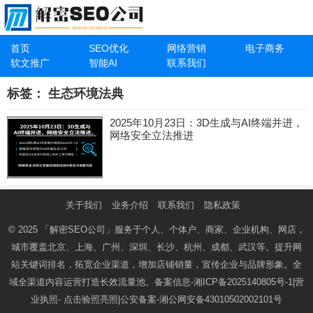
首页
SEO优化
网络营销
电子商务
软文推广
智能AI
联系我们
标签：
生态环境法典
2025年10月23日：3D生成与AI终端并进，
网络安全立法推进
关于我们
业务介绍
联系我们
隐私政策
© 2025
「解密SEO公司」
服务于个人、个体户、商家、企业机构、网店，
城市覆盖北京、上海、广州、深圳、长沙、杭州、成都、武汉等。提升网
站关键词排名，拓宽企业渠道，增加店铺销量，宣传企业与品牌形象。全
域全渠道内容运营打造长效流量池。备案信息-
湘ICP备2025140805号-1
|营
业执照-
点击验照亮照
|公安备案-
湘公网安备43010502002101号