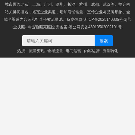
城市覆盖北京、上海、广州、深圳、长沙、杭州、成都、武汉等。提升网
站关键词排名，拓宽企业渠道，增加店铺销量，宣传企业与品牌形象。全
域全渠道内容运营打造长效流量池。备案信息-
湘ICP备2025140805号-1
|营
业执照-
点击验照亮照
|公安备案-
湘公网安备43010502002101号
搜索
热搜:
流量变现
全域流量
电商运营
内容运营
流量转化