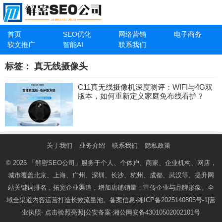
首页
SEO优化
网络营销
电子商务
软文推广
智能AI
联系我们
标签：
真无线摄像头
C11真无线摄像机深度测评：WIFI与4G双
版本，如何重新定义家庭免布线看护？
关于我们
业务介绍
联系我们
隐私政策
© 2025
「解密SEO公司」
服务于个人、个体户、商家、企业机构、网店，
城市覆盖北京、上海、广州、深圳、长沙、杭州、成都、武汉等。提升网
站关键词排名，拓宽企业渠道，增加店铺销量，宣传企业与品牌形象。全
域全渠道内容运营打造长效流量池。备案信息-
湘ICP备2025140805号-1
|营
业执照-
点击验照亮照
|公安备案-
湘公网安备43010502002101号