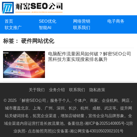
首页
SEO优化
网络营销
电子商务
软文推广
智能AI
联系我们
标签：
硬件网站优化
电脑配件流量困局如何破？解密SEO公司
黑科技方案实现搜索排名飙升
关于我们
业务介绍
联系我们
隐私政策
© 2025
「解密SEO公司」
服务于个人、个体户、商家、企业机构、网店，
城市覆盖北京、上海、广州、深圳、长沙、杭州、成都、武汉等。提升网
站关键词排名，拓宽企业渠道，增加店铺销量，宣传企业与品牌形象。全
域全渠道内容运营打造长效流量池。备案信息-
湘ICP备2025140805号-1
|营
业执照-
点击验照亮照
|公安备案-
湘公网安备43010502002101号