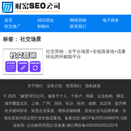
首页
SEO优化
网络营销
电子商务
软文推广
智能AI
联系我们
标签：
社交场景
社交营销：全平台场景+全链路落地+流量
转化闭环赋能平台
关于我们
业务介绍
联系我们
隐私政策
© 2025
「解密SEO公司」
服务于个人、个体户、商家、企业机构、网店，
城市覆盖北京、上海、广州、深圳、长沙、杭州、成都、武汉等。提升网
站关键词排名，拓宽企业渠道，增加店铺销量，宣传企业与品牌形象。全
域全渠道内容运营打造长效流量池。备案信息-
湘ICP备2025140805号-1
|营
业执照-
点击验照亮照
|公安备案-
湘公网安备43010502002101号