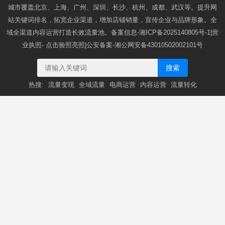
城市覆盖北京、上海、广州、深圳、长沙、杭州、成都、武汉等。提升网
站关键词排名，拓宽企业渠道，增加店铺销量，宣传企业与品牌形象。全
域全渠道内容运营打造长效流量池。备案信息-
湘ICP备2025140805号-1
|营
业执照-
点击验照亮照
|公安备案-
湘公网安备43010502002101号
搜索
热搜:
流量变现
全域流量
电商运营
内容运营
流量转化