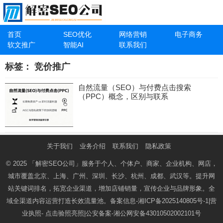
首页
SEO优化
网络营销
电子商务
软文推广
智能AI
联系我们
标签：
竞价推广
自然流量（SEO）与付费点击搜索
（PPC）概念，区别与联系
关于我们
业务介绍
联系我们
隐私政策
© 2025
「解密SEO公司」
服务于个人、个体户、商家、企业机构、网店，
城市覆盖北京、上海、广州、深圳、长沙、杭州、成都、武汉等。提升网
站关键词排名，拓宽企业渠道，增加店铺销量，宣传企业与品牌形象。全
域全渠道内容运营打造长效流量池。备案信息-
湘ICP备2025140805号-1
|营
业执照-
点击验照亮照
|公安备案-
湘公网安备43010502002101号