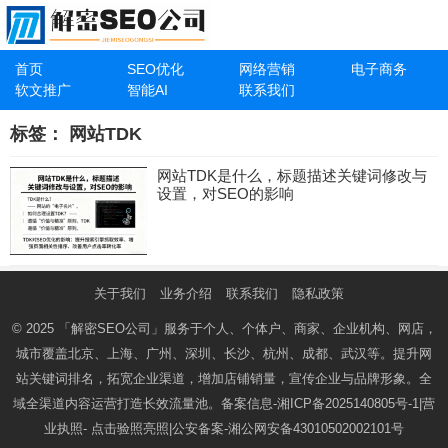
首页
SEO优化
网络营销
电子商务
软文推广
智能AI
联系我们
标签：
网站TDK
网站TDK是什么，标题描述关键词修改与
设置，对SEO的影响
关于我们
业务介绍
联系我们
隐私政策
© 2025
「解密SEO公司」
服务于个人、个体户、商家、企业机构、网店，
城市覆盖北京、上海、广州、深圳、长沙、杭州、成都、武汉等。提升网
站关键词排名，拓宽企业渠道，增加店铺销量，宣传企业与品牌形象。全
域全渠道内容运营打造长效流量池。备案信息-
湘ICP备2025140805号-1
|营
业执照-
点击验照亮照
|公安备案-
湘公网安备43010502002101号