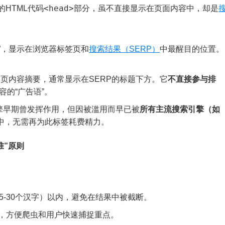
<head>
HTML代码
部分，虽不直接显示在页面内容中，却是
”，显示在浏览器标签页和
搜索结果（SERP）
中最醒目的位置。
页内容摘要，通常显示在SERP的标题下方。它
不直接参与排
容的“广告语”。
擎早期曾发挥作用，但因被滥用而早已被
所有主流搜索引擎（如
O中，无需再为此标签耗费精力。
准”原则
25-30个汉字）以内，避免在结果中被截断。
，方便爬虫和用户快速捕捉重点。