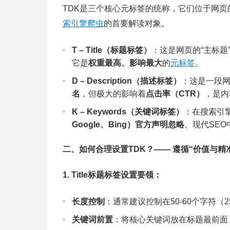
TDK是三个核心元标签的统称，它们位于网页的
索引擎爬虫
的首要解读对象。
T – Title（标题标签）
：这是网页的“主标题
它是
权重最高、影响最大
的
元标签
。
D – Description（描述标签）
：这是一段网
名
，但极大的影响着
点击率（CTR）
，是内
K – Keywords（关键词标签）
：在搜索引
Google、Bing）官方声明忽略
。现代SE
二、如何合理设置TDK？—— 遵循“价值与精
1. Title标题标签设置要领：
长度控制
：通常建议控制在50-60个字符（
关键词前置
：将核心关键词放在标题最前面