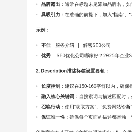
品牌露出
：通常在标题末尾添加品牌名，如“ 
具吸引力
：在准确的前提下，加入“指南”、“
示例
：
服务介绍 | 解密SEO公司
不佳
：
SEO优化公司哪家好？2025年企业S
优秀
：
2. Description描述标签设置要领：
长度控制
：建议在150-160字符以内，确
融入核心关键词
：当搜索词与描述匹配时，会
召唤行动
：使用“获取方案”、“免费网站诊
保证唯一性
：确保每个页面的描述都是独一