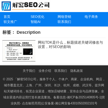
首页
SEO优化
网络营销
电子商务
软文推广
智能AI
联系我们
标签：
Description
网站TDK是什么，标题描述关键词修改与
设置，对SEO的影响
关于我们
业务介绍
联系我们
隐私政策
© 2025
「解密SEO公司」
服务于个人、个体户、商家、企业机构、网店，
城市覆盖北京、上海、广州、深圳、长沙、杭州、成都、武汉等。提升网
站关键词排名，拓宽企业渠道，增加店铺销量，宣传企业与品牌形象。全
域全渠道内容运营打造长效流量池。备案信息-
湘ICP备2025140805号-1
|营
业执照-
点击验照亮照
|公安备案-
湘公网安备43010502002101号