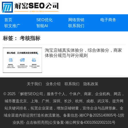
首页
SEO优化
网络营销
电子商务
软文推广
智能AI
联系我们
标签：
考核指标
淘宝店铺真实体验分，综合体验分，商家
体验分规范与评分规则
关于我们
业务介绍
联系我们
隐私政策
© 2025
「解密SEO公司」
服务于个人、个体户、商家、企业机构、网店，
城市覆盖北京、上海、广州、深圳、长沙、杭州、成都、武汉等。提升网
站关键词排名，拓宽企业渠道，增加店铺销量，宣传企业与品牌形象。全
域全渠道内容运营打造长效流量池。备案信息-
湘ICP备2025140805号-1
|营
业执照-
点击验照亮照
|公安备案-
湘公网安备43010502002101号