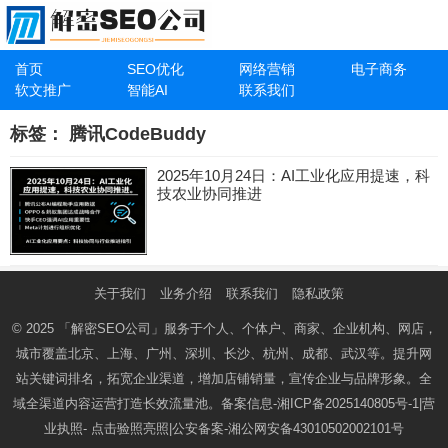
首页
SEO优化
网络营销
电子商务
软文推广
智能AI
联系我们
标签：
腾讯CodeBuddy
2025年10月24日：AI工业化应用提速，科
技农业协同推进
关于我们
业务介绍
联系我们
隐私政策
© 2025
「解密SEO公司」
服务于个人、个体户、商家、企业机构、网店，
城市覆盖北京、上海、广州、深圳、长沙、杭州、成都、武汉等。提升网
站关键词排名，拓宽企业渠道，增加店铺销量，宣传企业与品牌形象。全
域全渠道内容运营打造长效流量池。备案信息-
湘ICP备2025140805号-1
|营
业执照-
点击验照亮照
|公安备案-
湘公网安备43010502002101号