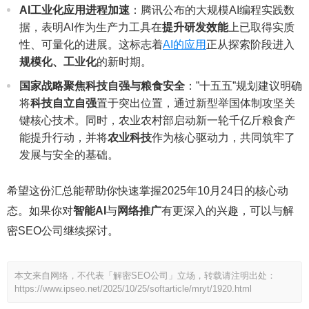
AI工业化应用进程加速
：腾讯公布的大规模AI编程实践数
据，表明AI作为生产力工具在
提升研发效能
上已取得实质
性、可量化的进展。这标志着
AI的应用
正从探索阶段进入
规模化、工业化
的新时期。
国家战略聚焦科技自强与粮食安全
：”十五五”规划建议明确
将
科技自立自强
置于突出位置，通过新型举国体制攻坚关
键核心技术。同时，农业农村部启动新一轮千亿斤粮食产
能提升行动，并将
农业科技
作为核心驱动力，共同筑牢了
发展与安全的基础。
希望这份汇总能帮助你快速掌握2025年10月24日的核心动
态。如果你对
智能AI
与
网络推广
有更深入的兴趣，可以与解
密SEO公司继续探讨。
本文来自网络，不代表「解密SEO公司」立场，转载请注明出处：
https://www.ipseo.net/2025/10/25/softarticle/mryt/1920.html