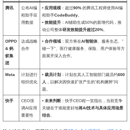
腾讯
公布AI编
•
应用规模
：超过
90%
的腾讯工程师使用AI编
程助手应
程助手
CodeBuddy
。
用数据
•
效能提升
：AI辅助生成50%的新增代码，推
动公司整体
研发效能提升超过20%
。
OPPO
达成战略
•
合作领域
：双方将在
AI智能体
、服务生态、”
& 蚂
合作
碰一下”、医疗健康服务、保险、用户体验等方
蚁集
面展开深入合作。
团
Meta
计划进行
•
裁员计划
：计划在其人工智能部门裁员约
600
组织优化
人
，以解决因快速扩张产生的”机构臃肿”问
题。
快手
CEO强
•
未来判断
：快手CEO程一笑指出，当前竞争
调AI应用
关键在于谁能更好地
将AI技术与具体应用场景
重要性
结合
。