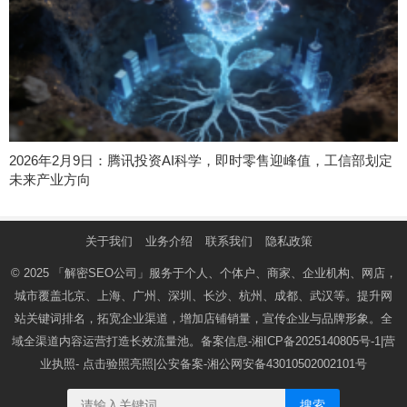
2026年2月9日：腾讯投资AI科学，即时零售迎峰值，工信部划定
未来产业方向
关于我们
业务介绍
联系我们
隐私政策
© 2025
「解密SEO公司」
服务于个人、个体户、商家、企业机构、网店，
城市覆盖北京、上海、广州、深圳、长沙、杭州、成都、武汉等。提升网
站关键词排名，拓宽企业渠道，增加店铺销量，宣传企业与品牌形象。全
域全渠道内容运营打造长效流量池。备案信息-
湘ICP备2025140805号-1
|营
业执照-
点击验照亮照
|公安备案-
湘公网安备43010502002101号
搜索