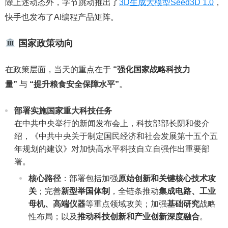
除上述动态外，字节跳动推出了
3D生成大模型Seed3D 1.0
，
快手也发布了AI编程产品矩阵。
国家政策动向
在政策层面，当天的重点在于
“强化国家战略科技力
量”
与
“提升粮食安全保障水平”
。
部署实施国家重大科技任务
在中共中央举行的新闻发布会上，科技部部长阴和俊介
绍，《中共中央关于制定国民经济和社会发展第十五个五
年规划的建议》对加快高水平科技自立自强作出重要部
署。
核心路径
：部署包括加强
原始创新和关键核心技术攻
关
；完善
新型举国体制
，全链条推动
集成电路、工业
母机、高端仪器
等重点领域攻关；加强
基础研究
战略
性布局；以及
推动科技创新和产业创新深度融合
。