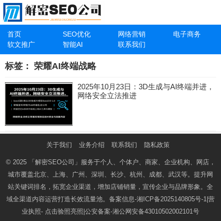
首页
SEO优化
网络营销
电子商务
软文推广
智能AI
联系我们
标签：
荣耀AI终端战略
2025年10月23日：3D生成与AI终端并进，
网络安全立法推进
关于我们
业务介绍
联系我们
隐私政策
© 2025
「解密SEO公司」
服务于个人、个体户、商家、企业机构、网店，
城市覆盖北京、上海、广州、深圳、长沙、杭州、成都、武汉等。提升网
站关键词排名，拓宽企业渠道，增加店铺销量，宣传企业与品牌形象。全
域全渠道内容运营打造长效流量池。备案信息-
湘ICP备2025140805号-1
|营
业执照-
点击验照亮照
|公安备案-
湘公网安备43010502002101号