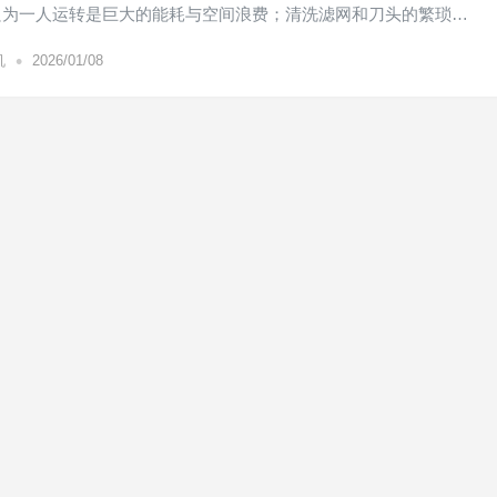
只为一人运转是巨大的能耗与空间浪费；清洗滤网和刀头的繁琐…
•
机
2026/01/08