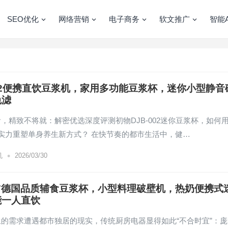
SEO优化
网络营销
电子商务
软文推广
智能A
002便携直饮豆浆机，家用多功能豆浆杯，迷你小型静音
免滤
，精致不将就：解密优选深度评测初物DJB-002迷你豆浆杯，如何
巧实力重塑单身养生新方式？ 在快节奏的都市生活中，健…
•
机
2026/03/30
007德国品质辅食豆浆杯，小型料理破壁机，热奶便携式
能一人直饮
的需求遭遇都市独居的现实，传统厨房电器显得如此“不合时宜”：庞