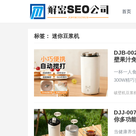
首页
标签：
迷你豆浆机
DJB-
壁果汁
一杯一人食
300W精
破壁机豆浆
DJJ-
你多功
当健康养生