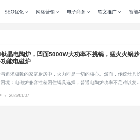
SEO优化
网络营销
电子商务
软文推广
智能A
004钛晶电陶炉，凹面5000W大功率不挑锅，猛火火锅炒
多功能电磁炉
厨与追求极致的家庭厨房中，火力即是一切的核心。然而，传统灶具
大困境：电磁炉兼容性差困住锅具选择，普通电陶炉功率不足难以复
•
炉
2026/01/07