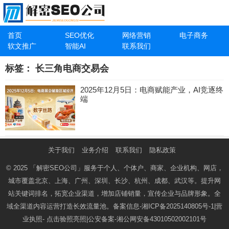
首页
SEO优化
网络营销
电子商务
软文推广
智能AI
联系我们
标签：
长三角电商交易会
2025年12月5日：电商赋能产业，AI竞逐终
端
关于我们
业务介绍
联系我们
隐私政策
© 2025
「解密SEO公司」
服务于个人、个体户、商家、企业机构、网店，
城市覆盖北京、上海、广州、深圳、长沙、杭州、成都、武汉等。提升网
站关键词排名，拓宽企业渠道，增加店铺销量，宣传企业与品牌形象。全
域全渠道内容运营打造长效流量池。备案信息-
湘ICP备2025140805号-1
|营
业执照-
点击验照亮照
|公安备案-
湘公网安备43010502002101号