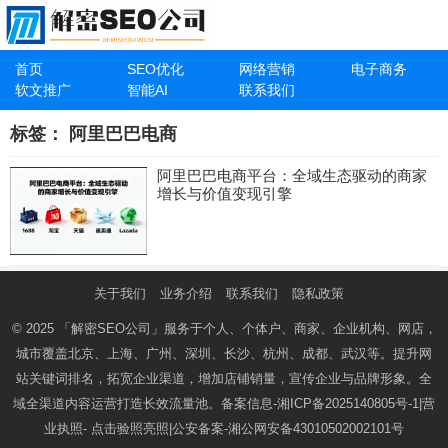
首页
SEO优化
网络营销
电子商务
软文推广
智能AI
联系我们
标签：
阿里巴巴电商
阿里巴巴电商平台：全域生态驱动的商家
增长与价值变现引擎
关于我们
业务介绍
联系我们
隐私政策
© 2025
「解密SEO公司」
服务于个人、个体户、商家、企业机构、网店，
城市覆盖北京、上海、广州、深圳、长沙、杭州、成都、武汉等。提升网
站关键词排名，拓宽企业渠道，增加店铺销量，宣传企业与品牌形象。全
域全渠道内容运营打造长效流量池。备案信息-
湘ICP备2025140805号-1
|营
业执照-
点击验照亮照
|公安备案-
湘公网安备43010502002101号