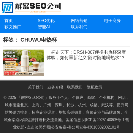
首页
SEO优化
网络营销
电子商务
软文推广
智能AI
联系我们
标签：
CHUWU电热杯
一杯走天下：DRSH-007便携电热杯深度
体验，如何重新定义“随时随地喝热水”？
关于我们
业务介绍
联系我们
隐私政策
© 2025
「解密SEO公司」
服务于个人、个体户、商家、企业机构、网店，
城市覆盖北京、上海、广州、深圳、长沙、杭州、成都、武汉等。提升网
站关键词排名，拓宽企业渠道，增加店铺销量，宣传企业与品牌形象。全
域全渠道内容运营打造长效流量池。备案信息-
湘ICP备2025140805号-1
|营
业执照-
点击验照亮照
|公安备案-
湘公网安备43010502002101号