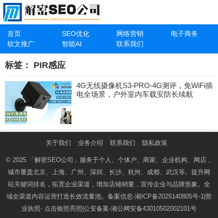
首页
SEO优化
网络营销
电子商务
软文推广
智能AI
联系我们
标签：
PIR感应
4G无线摄像机S3-PRO-4G测评，免WiFi插
电全场景，户外室内车载安防长续航
关于我们
业务介绍
联系我们
隐私政策
© 2025
「解密SEO公司」
服务于个人、个体户、商家、企业机构、网店，
城市覆盖北京、上海、广州、深圳、长沙、杭州、成都、武汉等。提升网
站关键词排名，拓宽企业渠道，增加店铺销量，宣传企业与品牌形象。全
域全渠道内容运营打造长效流量池。备案信息-
湘ICP备2025140805号-1
|营
业执照-
点击验照亮照
|公安备案-
湘公网安备43010502002101号