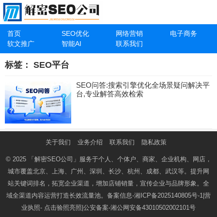
首页
SEO优化
网络营销
电子商务
软文推广
智能AI
联系我们
标签：
SEO平台
SEO问答:搜索引擎优化全场景疑问解决平
台,专业解答高效检索
关于我们
业务介绍
联系我们
隐私政策
© 2025
「解密SEO公司」
服务于个人、个体户、商家、企业机构、网店，
城市覆盖北京、上海、广州、深圳、长沙、杭州、成都、武汉等。提升网
站关键词排名，拓宽企业渠道，增加店铺销量，宣传企业与品牌形象。全
域全渠道内容运营打造长效流量池。备案信息-
湘ICP备2025140805号-1
|营
业执照-
点击验照亮照
|公安备案-
湘公网安备43010502002101号