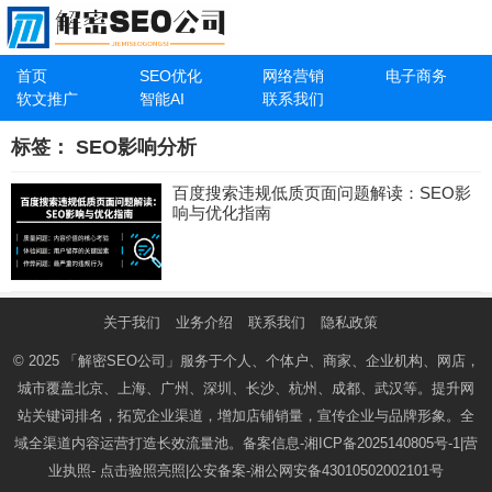
首页
SEO优化
网络营销
电子商务
软文推广
智能AI
联系我们
标签：
SEO影响分析
百度搜索违规低质页面问题解读：SEO影
响与优化指南
关于我们
业务介绍
联系我们
隐私政策
© 2025
「解密SEO公司」
服务于个人、个体户、商家、企业机构、网店，
城市覆盖北京、上海、广州、深圳、长沙、杭州、成都、武汉等。提升网
站关键词排名，拓宽企业渠道，增加店铺销量，宣传企业与品牌形象。全
域全渠道内容运营打造长效流量池。备案信息-
湘ICP备2025140805号-1
|营
业执照-
点击验照亮照
|公安备案-
湘公网安备43010502002101号