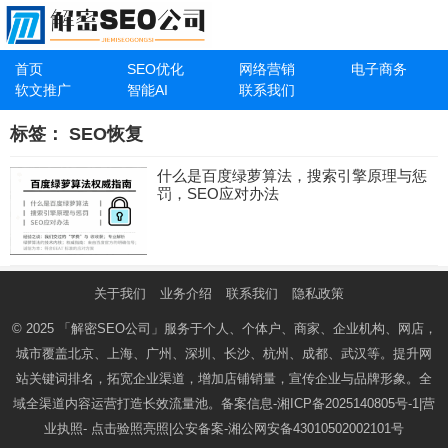
首页
SEO优化
网络营销
电子商务
软文推广
智能AI
联系我们
标签：
SEO恢复
什么是百度绿萝算法，搜索引擎原理与惩
罚，SEO应对办法
关于我们
业务介绍
联系我们
隐私政策
© 2025
「解密SEO公司」
服务于个人、个体户、商家、企业机构、网店，
城市覆盖北京、上海、广州、深圳、长沙、杭州、成都、武汉等。提升网
站关键词排名，拓宽企业渠道，增加店铺销量，宣传企业与品牌形象。全
域全渠道内容运营打造长效流量池。备案信息-
湘ICP备2025140805号-1
|营
业执照-
点击验照亮照
|公安备案-
湘公网安备43010502002101号