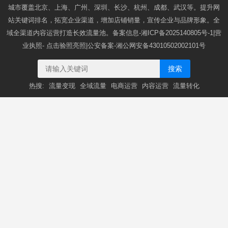
城市覆盖北京、上海、广州、深圳、长沙、杭州、成都、武汉等。提升网
站关键词排名，拓宽企业渠道，增加店铺销量，宣传企业与品牌形象。全
域全渠道内容运营打造长效流量池。备案信息-
湘ICP备2025140805号-1
|营
业执照-
点击验照亮照
|公安备案-
湘公网安备43010502002101号
搜索
热搜:
流量变现
全域流量
电商运营
内容运营
流量转化