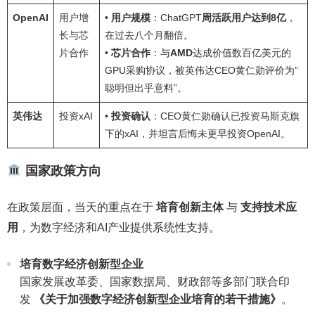
OpenAI
用户增
•
用户规模
：ChatGPT
周活跃用户达到8亿
，
长与芯
在过去八个月翻倍。
片合作
•
芯片合作
：与
AMD
达成价值数百亿美元的
GPU采购协议，被英伟达CEO黄仁勋评价为”
聪明但出乎意料”。
英伟达
投资xAI
•
投资确认
：CEO黄仁勋确认已投资马斯克旗
下的xAI，并坦言后悔未更早投资OpenAI。
国家政策方向
在政策层面，当天的重点在于
培育创新主体
与
支持技术应
用
，为数字经济和AI产业提供系统性支持。
培育数字经济创新型企业
国家发展改革委、国家数据局、财政部等多部门联合印
发
《关于加强数字经济创新型企业培育的若干措施》
。