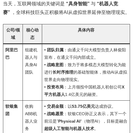
当天，互联网领域的关键词是
“具身智能”
与
“机器人竞
赛”
，全球科技巨头正积极将AI从虚拟世界延伸至物理现实。
公司/领
核心动
具体内容
域
态
阿里巴
组建机
•
团队归属
：由通义千问大模型负责人林俊阳
巴
器人与
宣布，在通义千问内部成立。
具身AI
•
战略意图
：致力于将多模态大模型转化为能
团队
进行
长时序推理
的基础智能体，推动AI从虚拟
世界走向物理现实。
•
投资布局
：上月领投中国机器人初创公司
X
平方机器人
1.4亿美元的融资。
软银集
收购
•
交易金额
：以
53.75亿美元
达成协议。
团
ABB机
•
战略愿景
：软银CEO孙正义表示，其下一个
器人业
前沿是”
Physical AI
“（物理AI），目标是融合
务
超级人工智能与机器人技术
。