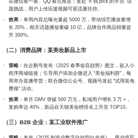
在微信看一看、QQ 看点推送；发起 “# 我 pick 的学员” 话
题挑战，用户上传应援视频可获流量扶持。
效果
：单周内容总曝光量超 5000 万，带动综艺播放量增
长 20%，相关话题播放量破 10 亿，品牌合作商品销量提
升 300%。
（二）消费品牌：某美妆新品上市
策略
：在企鹅号发布《2025 春季妆容趋势》图文，嵌入小
程序商城链接；引导用户添加企微进入 “美妆福利群”，每
周举办直播带货；联合微信公众号、视频号发起 “试用装免
费领” 活动。
效果
：单月 GMV 突破 500 万元，私域用户增长 3 万 +，
复购率达 40%，新品在天猫美妆榜排名上升至 TOP10。
（三）B2B 企业：某工业软件推广
策略
：发布《2025 制造业数字化转型白皮书》，用户填写