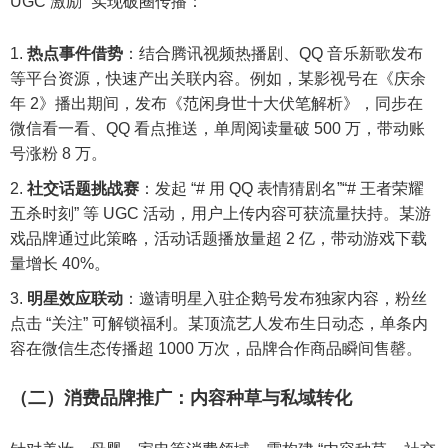
UGC 激励” 实现破圈传播：
热点事件借势
：结合腾讯视频热播剧、QQ 音乐新歌发布
等平台资源，快速产出关联内容。例如，某影视号在《庆余
年 2》播出期间，发布《范闲身世十大伏笔解析》，同步在
微信看一看、QQ 看点推送，单周阅读量破 500 万，带动账
号涨粉 8 万。
社交话题挑战赛
：发起 “# 用 QQ 表情猜剧名”“# 王者荣耀
五杀时刻” 等 UGC 活动，用户上传内容可获流量扶持。某游
戏品牌通过此策略，活动话题播放量超 2 亿，带动游戏下载
量增长 40%。
明星效应联动
：邀请明星入驻企鹅号发布独家内容，粉丝
点击 “关注” 可解锁福利。某顶流艺人发布生日动态，单条内
容在微信生态传播超 1000 万次，品牌合作商品瞬间售罄。
（二）消费品牌推广：内容种草与私域转化