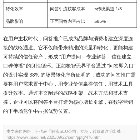
转化效率
问答引流获客成本
≤传统渠道 1/3
品牌影响
正面问答内容占比
≥85%
在用户主权时代，问答推广已成为品牌与消费者建立深度连
接的战略通道。它不仅能带来精准的流量和转化，更能构建
可持续的信任资产，形成 “用户提问 – 专业解答 – 信任建立 –
口碑传播” 的良性循环。正如极智无界平台通过 “问答即入口”
的设计实现 38% 的场景转化率所证明的，成功的问答推广需
要将用户需求置于中心，用专业价值赢得信任，用技术工具
提升效率。通过本文阐述的战略框架、战术方法和技术支
撑，企业可以将问答平台打造为核心增长引擎，在数字营销
的下半场竞争中占据优势位置。
本文来自网络，不代表「解密SEO公司」立场，转载请注明出处：
https://www.ipseo.net/2025/09/22/sem/pptg/476.html