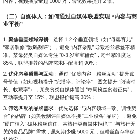
内容，视频播放量超 1000 万，转化效果提升 2 倍。
（二）自媒体人：如何通过自媒体联盟实现 “内容与商
业平衡”
聚焦垂直领域深耕
：选择 1-2 个垂直领域（如 “母婴育儿”
“家居装修”“数码测评”），避免 “内容杂乱” 导致粉丝标签不精
准。某母婴类自媒体专注 “0-3 岁宝宝辅食”，粉丝精准度达
85%，联盟推荐的品牌需求匹配度超 90%；
优化内容质量与互动
：通过 “优质内容 + 粉丝互动” 提升账
号价值（如短视频提升 “完播率、评论率”，图文提升 “阅读时
长、收藏率”），某美食类自媒体通过 “每周粉丝食谱征集”，
互动率提升至 15%，联盟报价提高 30%；
筛选匹配的品牌需求
：优先选择 “与内容领域一致、调性契
合” 的品牌（如美妆测评自媒体不接 “工业设备” 品牌），避免
“硬广植入” 破坏粉丝信任。某旅行类自媒体拒绝了 “与旅行无
关的食品品牌” 需求，虽短期少赚 5000 元，但粉丝留存率保
持稳定；