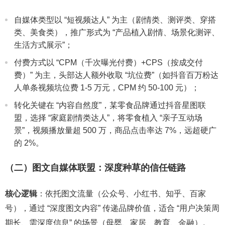
自媒体类型以 “短视频达人” 为主（剧情类、测评类、穿搭
类、美食类），推广形式为 “产品植入剧情、场景化测评、
生活方式展示”；
付费方式以 “CPM（千次曝光付费）+CPS（按成交付
费）” 为主，头部达人额外收取 “坑位费”（如抖音百万粉达
人单条视频坑位费 1-5 万元，CPM 约 50-100 元）；
转化关键在 “内容自然度”，某零食品牌通过抖音星图联
盟，选择 “家庭剧情类达人”，将零食植入 “亲子互动场
景”，视频播放量超 500 万，商品点击率达 7%，远超硬广
的 2%。
（二）图文自媒体联盟：深度种草的信任链路
核心逻辑
：依托图文流量（公众号、小红书、知乎、百家
号），通过 “深度图文内容” 传递品牌价值，适合 “用户决策周
期长、需深度信息” 的场景（母婴、家居、教育、金融）。