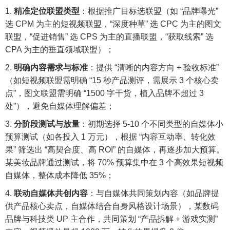
精准定位联盟类型
：根据推广目标选联盟（如 “品牌曝光”
选 CPM 为主的短视频联盟，“深度种草” 选 CPC 为主的图文
联盟，“促进销售” 选 CPS 为主的直播联盟，“获取线索” 选
CPA 为主的垂直领域联盟）；
明确内容需求与标准
：提供 “清晰的内容方向 + 验收标准”
（如短视频联盟需明确 “15 秒产品测评，需展示 3 个核心卖
点”，图文联盟需明确 “1500 字干货，植入品牌不超过 3
处”），避免自媒体理解偏差；
分阶段测试与放量
：初期选择 5-10 个不同类型的自媒体小
预算测试（如各投入 1 万元），根据 “内容互动率、转化效
果” 筛选出 “高契合度、高 ROI” 的自媒体，再逐步加大预算。
某美妆品牌通过测试，将 70% 预算集中在 3 个高效果短视频
自媒体，整体成本降低 35%；
联动自媒体共创内容
：与自媒体共同策划内容（如品牌提
供产品核心卖点，自媒体结合自身风格设计场景），某数码
品牌与科技类 UP 主合作，共同策划 “产品拆解 + 游戏实测”