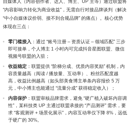
自媒体人（内容创作者、达人、博主、UP 主等）通过联盟将
“内容影响力转化为商业收益”，无需自行对接品牌谈判（解决
“中小自媒体议价弱、接不到合规品牌” 的痛点）。核心优势
体现在三点：
零门槛接入
：通过 “账号注册 – 资质认证 – 领域匹配” 三步
即可接单，个人博主 1 小时内可完成抖音星图联盟、微信
视频号联盟的入驻；
收益稳定
：联盟提供 “阶梯分成、优质内容奖励” 机制，内
容质量越高（阅读 / 播放量、互动率）、粉丝匹配度越
高，收益比例越高（如头部美食博主单条内容报价 5 万
元，中小博主也能通过 “流量分成” 获得稳定收入）；
内容保护
：联盟审核品牌需求，避免 “硬广植入破坏内容调
性”，某科技类 UP 主通过联盟承接的 “产品测评” 需求，要
求 “客观测评 + 场景化展示”，内容互动率仅下降 8%，远低
于硬广的 30%。