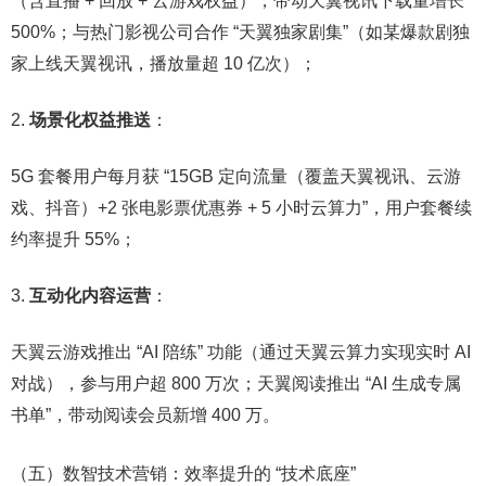
（含直播 + 回放 + 云游戏权益），带动天翼视讯下载量增长
500%；与热门影视公司合作 “天翼独家剧集”（如某爆款剧独
家上线天翼视讯，播放量超 10 亿次）；​
场景化权益推送
：​
5G 套餐用户每月获 “15GB 定向流量（覆盖天翼视讯、云游
戏、抖音）+2 张电影票优惠券 + 5 小时云算力”，用户套餐续
约率提升 55%；​
互动化内容运营
：​
天翼云游戏推出 “AI 陪练” 功能（通过天翼云算力实现实时 AI
对战），参与用户超 800 万次；天翼阅读推出 “AI 生成专属
书单”，带动阅读会员新增 400 万。​
（五）数智技术营销：效率提升的 “技术底座”​