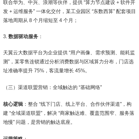
联合华为、中兴、浪潮等伙伴，提供 “算力节点建设 + 软件开
发 + 运维服务” 一体化交付，某工业园区 “东数西算” 配套项目
落地周期从 8 个月缩短至 4 个月；​
数据驱动服务
：​
天翼云大数据平台为企业提供 “用户画像、需求预测、能耗监
测”，某零售连锁通过分析消费数据与区域算力分布，门店选
址准确率提升 75%，客流量增长 45%。​
（三）渠道联盟营销：全域触达的 “基础网络”​
核心逻辑
：整合 “线下门店、线上平台、合作伙伴渠道”，构
建 “全域渠道联盟”，解决 “商家触达难、覆盖范围窄、服务落
地慢” 问题，是营销的触达底座。​
运营策略
：​