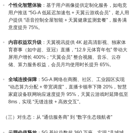
个性化智慧体验
：基于用户画像提供定制化服务，如电竞
用户推送 “5G-A 低延迟加速包 + 天翼云游戏会员”，老人用
户提供 “语音控制全屋智能 + 天翼健康监测套餐”，服务满
意度提升 75%。​
内容权益双升级
：天翼视讯提供 4K 超高清影视、独家体
育赛事（如中超、亚冠）直播，“12.9 元体育年包” 带动大
屏用户增长 400%；“天翼会员” 整合视频、音乐、云存
储、算力服务权益，会员月均使用时长提升 65%。​
全域连接保障
：5G-A 网络在商圈、社区、工业园区实现
“动态算力分配 + 带宽调度”，直播卡顿率下降 20%，智慧
家庭设备联网响应速度提升 95%，天翼云游戏时延降低至
8ms，实现 “无缝连接 + 高效交互”。​
（三）对生态：从 “通信服务商” 到 “数字生态领航者”​
云网价值释放
：5G 基站总数超 360 万座，实现 “县城城