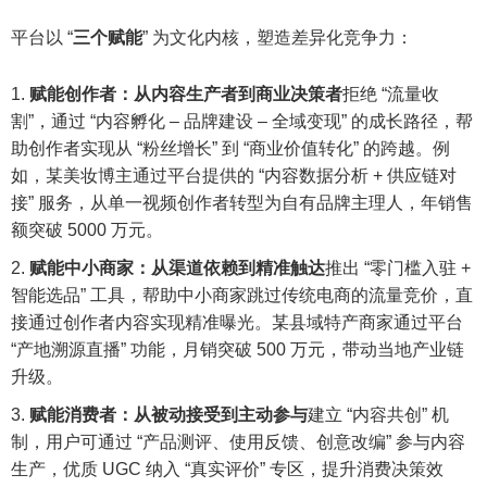
平台以 “
三个赋能
” 为文化内核，塑造差异化竞争力：
赋能创作者：从内容生产者到商业决策者
拒绝 “流量收
割”，通过 “内容孵化 – 品牌建设 – 全域变现” 的成长路径，帮
助创作者实现从 “粉丝增长” 到 “商业价值转化” 的跨越。例
如，某美妆博主通过平台提供的 “内容数据分析 + 供应链对
接” 服务，从单一视频创作者转型为自有品牌主理人，年销售
额突破 5000 万元。
赋能中小商家：从渠道依赖到精准触达
推出 “零门槛入驻 +
智能选品” 工具，帮助中小商家跳过传统电商的流量竞价，直
接通过创作者内容实现精准曝光。某县域特产商家通过平台
“产地溯源直播” 功能，月销突破 500 万元，带动当地产业链
升级。
赋能消费者：从被动接受到主动参与
建立 “内容共创” 机
制，用户可通过 “产品测评、使用反馈、创意改编” 参与内容
生产，优质 UGC 纳入 “真实评价” 专区，提升消费决策效