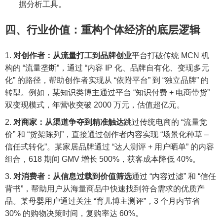
据分析工具。
四、行业价值：重构个体经济的底层逻辑
对创作者：从流量打工到品牌创业
平台打破传统 MCN 机
构的 “流量垄断”，通过 “内容 IP 化、品牌自有化、变现多元
化” 的路径，帮助创作者实现从 “依附平台” 到 “独立品牌” 的
转型。例如，某知识类博主通过平台 “知识付费 + 电商带货”
双变现模式，年营收突破 2000 万元，估值超亿元。
对商家：从渠道争夺到精准触达
跳过传统电商的 “流量竞
价” 和 “货架陈列”，直接通过创作者内容实现 “场景化种草 –
信任式转化”。某家居品牌通过 “达人测评 + 用户晒单” 的内容
组合，618 期间 GMV 增长 500%，获客成本降低 40%。
对消费者：从信息过载到价值筛选
通过 “内容过滤” 和 “信任
背书”，帮助用户从海量商品中快速找到符合需求的优质产
品。某母婴用户通过关注 “育儿博主测评”，3 个月内节省
30% 的购物决策时间，复购率达 60%。