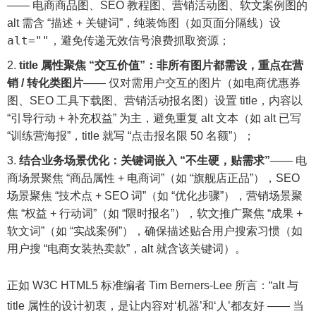
—— 电商商品图、SEO 教程图、营销活动图、软文案例图的
alt 需含 “描述 + 关键词”，纯装饰图（如页面分隔线）设
alt=""
，避免传递无效信号浪费抓取资源；
title 属性聚焦 “交互价值”：非所有图片都需设，重点在营
销 / 转化类图片
—— 仅对需用户交互的图片（如电商优惠券
图、SEO 工具下载图、营销活动报名图）设置 title，内容以
“引导行动 + 补充权益” 为主，避免重复 alt 文本（如 alt 已写
“训练营海报”，title 就写 “点击报名限 50 名额”）；
结合业务场景优化：关键词嵌入 “不生硬，贴需求”
—— 电
商场景聚焦 “商品属性 + 电商词”（如 “旗舰店正品”），SEO
场景聚焦 “技术点 + SEO 词”（如 “优化步骤”），营销场景聚
焦 “权益 + 行动词”（如 “限时报名”），软文推广聚焦 “成果 +
软文词”（如 “实战案例”），确保描述贴合用户搜索习惯（如
用户搜 “电商女装热卖款”，alt 就含该关键词）。
正如 W3C HTML5 标准编者 Tim Berners-Lee 所言：“alt 与
title 属性的设计初衷，是让内容对‘机器’和‘人’都友好 —— 当