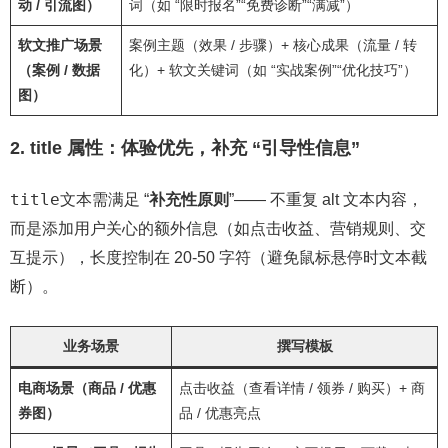
动 / 引流图）
词（如 “限时报名”“免费诊断”“满减”）
软文推广场景
案例主题（效果 / 步骤）+ 核心成果（流量 / 转
（案例 / 数据
化）+ 软文关键词（如 “实战案例”“优化技巧”）
图）
2. title 属性：体验优先，补充 “引导性信息”
title
文本需满足 “
补充性原则
”—— 不重复 alt 文本内容，
而是添加用户关心的额外信息（如点击收益、营销规则、交
互提示），长度控制在 20-50 字符（避免鼠标悬停时文本截
断）。
业务场景
撰写模板
电商场景（商品 / 优惠
点击收益（查看详情 / 领券 / 购买）+ 商
券图）
品 / 优惠亮点