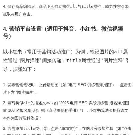
保存商品编辑后，商品图会自动携带
alt
与
title
属性，助力搜索引擎
抓取与用户点击。
4. 营销平台设置（适用于抖音、小红书、微信视频
号）
alt
以小红书（常用于营销活动推广）为例，笔记图片的
属
title
性通过 “图片描述” 间接传递，
属性通过 “图片注释” 引
导，步骤如下：
发布营销笔记时，上传活动图（如 “电商 SEO 训练营海报图”），点击图
片下方 “图片描述”；
填写类似
alt
的描述文本（如 “2025 电商 SEO 实战训练营 报名海报图
前 100 名报名享 8 折 赠《商品页优化手册》”），小红书算法会抓取该文
本作为图片理解依据；
若需添加
title
类引导，点击 “添加文字”，在图片旁添加注释（如 “点击