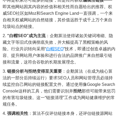
不再是积累尽可能多的链接，而是转向获取
编辑性链接
——
即其他网站因其内容的价值和相关性而自愿给出的推荐。权
威SEO社区如Moz和Search Engine Land一直强调，一个来
自相关权威网站的自然链接，其价值远胜于成千上万个来自
垃圾站点的链接。
“白帽SEO”成为主流
：企鹅算法使得诸如关键词堆砌、隐
藏文字等旧式伎俩彻底失效，并大幅提高了黑帽策略的风
险。行业共识转向采用“
白帽SEO
”技术，即通过创造卓越的内
容、提升网站用户体验和进行合法的品牌推广来自然吸引链
接和流量，这符合谷歌的长期发展理念。
链接分析与拒绝变得至关重要
：企鹅算法（在成为核心算
法的一部分后持续运行）要求SEO人员和网站管理员必须持
续监控自己网站的链接配置文件。通过使用像Google Search
Console这样的工具，他们需要识别并
拒绝
那些可能带来惩罚
的有害垃圾链接。这一“链接清理”工作成为网站健康维护的常
规任务。
强调相关性
：算法不仅评估链接本身，还评估链接源网站