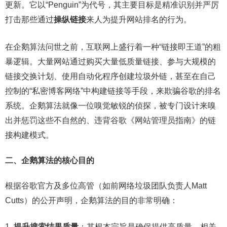
更新。它以“Penguin”为代号，其主要目标是精准识别并严厉
打击那些通过
操纵链接
来人为提升网站排名的行为。
在企鹅算法问世之前，互联网上盛行着一种“链接即王道”的粗
暴逻辑。大量网站通过购买大量低质量链接、参与大规模的
链接交换计划、使用自动化程序创建垃圾外链，甚至在自己
控制的“私密博客网络”中构建链接等手段，来欺骗谷歌的排名
系统。企鹅算法就像一位嗅觉敏锐的侦探，被专门设计来嗅
出并惩罚这些不自然的、违背谷歌《网站管理员指南》的链
接构建模式。
二、企鹅算法的核心目的
根据谷歌官方及多位高管（如前网络垃圾团队负责人Matt
Cutts）的公开声明，企鹅算法的目的非常明确：
提升搜索结果质量
：其根本宗旨是确保提供高质量、相关