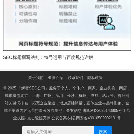
SEO标题撰写法则：符号运用与百度规范详解
关于我们
业务介绍
联系我们
隐私政策
© 2025
「解密SEO公司」
服务于个人、个体户、商家、企业机构、网店，
城市覆盖北京、上海、广州、深圳、长沙、杭州、成都、武汉等。提升网
站关键词排名，拓宽企业渠道，增加店铺销量，宣传企业与品牌形象。全
域全渠道内容运营打造长效流量池。备案信息-
湘ICP备2025140805号-1
|营
业执照-
点击验照亮照
|公安备案-
湘公网安备43010502002101号
搜索