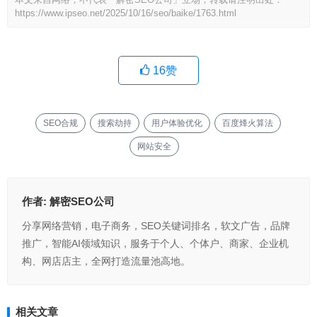
https://www.ipseo.net/2025/10/16/seo/baike/1763.html
16
赞
SEO合规
搜索劫持
用户体验优化
百度烽火算法
网站安全
作者:
解密SEO公司
分享网络营销，电子商务，SEO关键词排名，软文广告，品牌
推广，智能AI领域知识，服务于个人、个体户、商家、企业机
构、网店店主，全网打造流量池高地。
相关文章