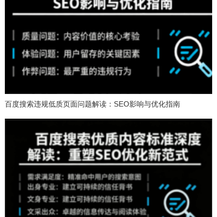
百度搜索违规低质页面问题解读：SEO影响与优化指南