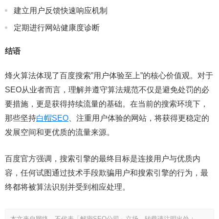
建立用户反馈快速响应机制
定期进行网站健康度诊断
结语
烽火算法体现了百度搜索”用户体验至上”的核心价值观。对于
SEO从业者而言，理解并遵守算法规范不仅是避免处罚的必
要措施，更是获得持续流量的基础。在当前的搜索环境下，
那些坚持
白帽SEO
、注重用户体验的网站，将获得更稳定的
发展空间和更优质的流量来源。
百度官方强调，搜索引擎的最终目标是连接用户与优质内
容，任何试图通过技术手段欺骗用户和搜索引擎的行为，最
终都将被算法识别并受到相应处理。
本文来自网络，不代表「解密SEO公司」立场，转载请注明出处：