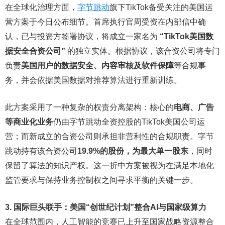
在全球化治理方面，
字节跳动
旗下TikTok备受关注的美国运
营方案于今日公布细节。首席执行官周受资在内部信中确
认，已与投资方签署协议，将成立一家名为
“TikTok美国数
据安全合资公司”
的独立实体。根据协议，该合资公司将专门
负责
美国用户的数据安全、内容审核及软件保障
等合规事
务，并会依据美国数据对推荐算法进行重新训练。
此方案采用了一种复杂的权责分离架构：核心的
电商、广告
等商业化业务
仍由字节跳动全资控股的TikTok美国公司运
营；而新成立的合资公司则承担非营利性的合规职责。字节
跳动持有该合资公司
19.9%的股份，为最大单一股东
，同时
保留了算法的知识产权。这一折中方案被视为在满足本地化
监管要求与保持业务控制权之间寻求平衡的关键一步。
3. 国际巨头联手：美国“创世纪计划”整合AI与国家级算力
在全球范围内，人工智能的竞赛已上升至国家战略资源整合