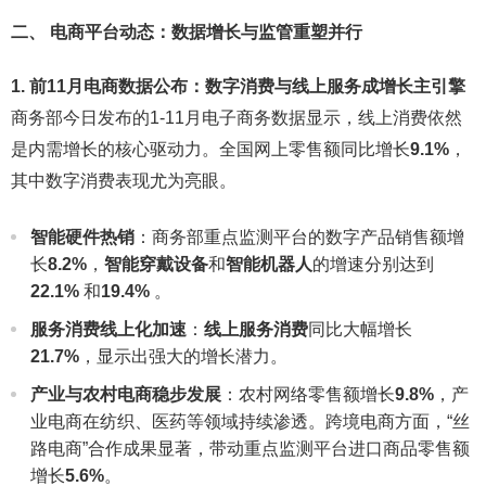
二、 电商平台动态：数据增长与监管重塑并行
1. 前11月电商数据公布：数字消费与线上服务成增长主引擎
商务部今日发布的1-11月电子商务数据显示，线上消费依然
是内需增长的核心驱动力。全国网上零售额同比增长
9.1%
，
其中数字消费表现尤为亮眼。
智能硬件热销
：商务部重点监测平台的数字产品销售额增
长
8.2%
，
智能穿戴设备
和
智能机器人
的增速分别达到
22.1%
和
19.4%
。
服务消费线上化加速
：
线上服务消费
同比大幅增长
21.7%
，显示出强大的增长潜力。
产业与农村电商稳步发展
：农村网络零售额增长
9.8%
，产
业电商在纺织、医药等领域持续渗透。跨境电商方面，“丝
路电商”合作成果显著，带动重点监测平台进口商品零售额
增长
5.6%
。