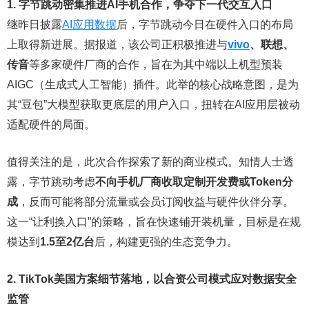
1. 字节跳动密集推进AI手机合作，争夺下一代交互入口
继昨日披露
AI应用数据
后，字节跳动今日在硬件入口的布局
上取得新进展。据报道，该公司正积极推进与
vivo
、联想、
传音
等多家硬件厂商的合作，旨在为其中端以上机型预装
AIGC（生成式人工智能）插件。此举的核心战略意图，是为
其“豆包”大模型获取更底层的用户入口，扭转在AI应用层被动
适配硬件的局面。
值得关注的是，此次合作探索了新的商业模式。知情人士透
露，字节跳动考虑
不向手机厂商收取定制开发费或Token分
成
，反而可能将部分流量或会员订阅收益与硬件伙伴分享。
这一“让利换入口”的策略，旨在快速铺开装机量，目标是在规
模达到
1.5至2亿台
后，构建更强的生态竞争力。
2. TikTok美国方案细节落地，以合资公司模式应对数据安全
监管