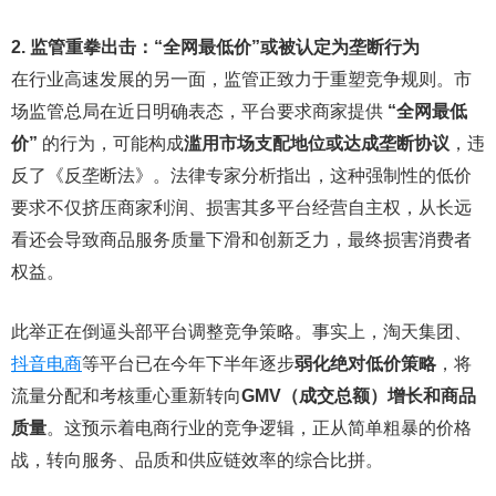
2. 监管重拳出击：“全网最低价”或被认定为垄断行为
在行业高速发展的另一面，监管正致力于重塑竞争规则。市
场监管总局在近日明确表态，平台要求商家提供
“全网最低
价”
的行为，可能构成
滥用市场支配地位或达成垄断协议
，违
反了《反垄断法》。法律专家分析指出，这种强制性的低价
要求不仅挤压商家利润、损害其多平台经营自主权，从长远
看还会导致商品服务质量下滑和创新乏力，最终损害消费者
权益。
此举正在倒逼头部平台调整竞争策略。事实上，淘天集团、
抖音电商
等平台已在今年下半年逐步
弱化绝对低价策略
，将
流量分配和考核重心重新转向
GMV（成交总额）增长和商品
质量
。这预示着电商行业的竞争逻辑，正从简单粗暴的价格
战，转向服务、品质和供应链效率的综合比拼。