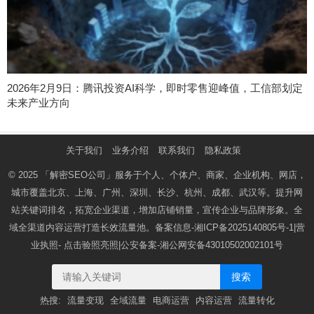
2026年2月9日：腾讯投资AI科学，即时零售迎峰值，工信部划定
未来产业方向
关于我们
业务介绍
联系我们
隐私政策
© 2025
「解密SEO公司」
服务于个人、个体户、商家、企业机构、网店，
城市覆盖北京、上海、广州、深圳、长沙、杭州、成都、武汉等。提升网
站关键词排名，拓宽企业渠道，增加店铺销量，宣传企业与品牌形象。全
域全渠道内容运营打造长效流量池。备案信息-
湘ICP备2025140805号-1
|营
业执照-
点击验照亮照
|公安备案-
湘公网安备43010502002101号
搜索
热搜:
流量变现
全域流量
电商运营
内容运营
流量转化