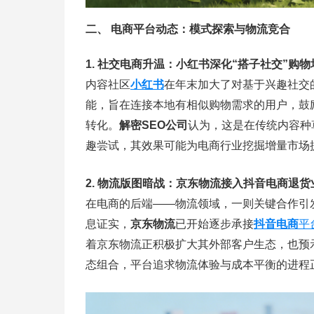
二、 电商平台动态：模式探索与物流竞合
1. 社交电商升温：小红书深化“搭子社交”购物
内容社区
小红书
在年末加大了对基于兴趣社交
能，旨在连接本地有相似购物需求的用户，鼓
转化。
解密SEO公司
认为，这是在传统内容种草
趣尝试，其效果可能为电商行业挖掘增量市场
2. 物流版图暗战：京东物流接入抖音电商退货
在电商的后端——物流领域，一则关键合作引
息证实，
京东物流
已开始逐步承接
抖音电商
平
着京东物流正积极扩大其外部客户生态，也预
态组合，平台追求物流体验与成本平衡的进程