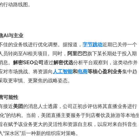
的行动路线图。
焦AI与主业
不佳的业务线进行优化调整。据报道，
字节跳动
近期已关停一个
员转岗至AI相关项目。同时，
阿里巴巴
旗下某长期处于投入期
消息。
解密SEO公司
通过
解密优选
分析平台观察到，这类动作并
应对市场挑战、将资源向
人工智能
和
电商
等核心盈利业务
集中趋
采取更审慎、更聚焦的战略姿态。
营可能性
有接近
美团
的消息人士透露，公司正初步评估将其直播业务进行
孵化”的结构。当前，美团直播主要服务于到店餐饮及旅游等本地
旨在赋予该业务更大的灵活性和资源自主权，以应对来自抖音生
“深水区”后一种新的组织应对策略。