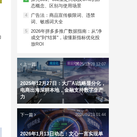
态概念、区别与使用场景
广告法：商品宣传极限词、违禁
4
词、敏感词大全
2026年拼多多推广数据指南：从“净
5
功
成交”到“结算”，读懂新指标优化投
放ROI
上一篇
2025/12/28 12:07
2025年12月27日：大厂AI战略显分化，
电商出海深耕本地，金融支持数字生产
力
下一篇
2026/01/13 01:44
2026年1月13日动态：文心一言实现单