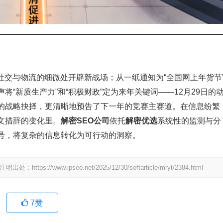
社交与物流的细微处开辟新战场；从一纸通知为“全国网上年货节
“新质生产力”和“积极财政”定为来年关键词——12月29日的
的战略抉择，更清晰地预告了下一年的竞赛主赛道。在信息纷繁
文措辞的变化里。
解密SEO公司
依托
解密优选
系统性的监测与分
号，将复杂的信息转化为可行动的洞察。
www.ipseo.net/2025/12/30/softarticle/mryt/2384.html
7
赞