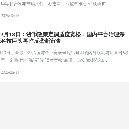
总局等联合发布重磅文件，标志着行业监管核心从“规模扩…
2025/12/16
年12月13日：货币政策定调适度宽松，国内平台治理深
际科技巨头再临反垄断审查
12月13日，全球经济治理与企业竞争呈现出鲜明的内外联动与质量升级
面，金融政策明确延续“适度宽松”基调，为实体经济和…
2025/12/14