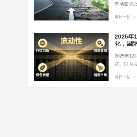
市场监管
•
每日一帖
2025
化，国
2025年
征。国内层
•
每日一帖